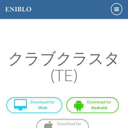
クラブクラスタ
(TE)
Download for
Download for
Web
Android
Download for