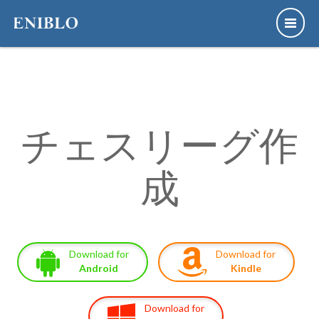
チェスリーグ作
成
Download for
Download for
Android
Kindle
Download for