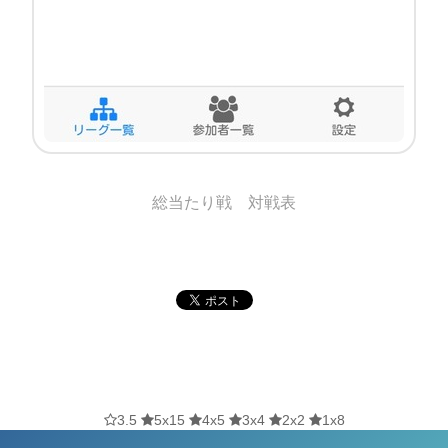
総当たり戦 対戦表
3.5
5x15
4x5
3x4
2x2
1x8